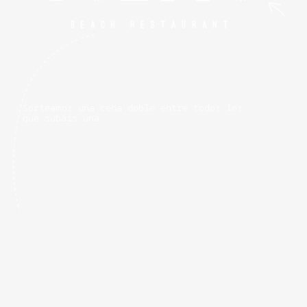
S
o
r
t
e
a
m
o
s
u
n
a
c
e
n
a
d
o
b
l
e
e
n
t
r
e
t
o
d
o
s
l
o
s
q
u
e
s
u
b
á
i
s
u
n
a
f