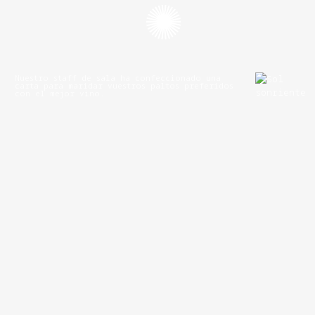
Nuestro staff de sala ha confeccionado una
carta para maridar vuestros paltos preferidos
con el mejor vino.