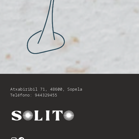
Atxabiribil 71, 48600, Sopela
Teléfono: 944329455