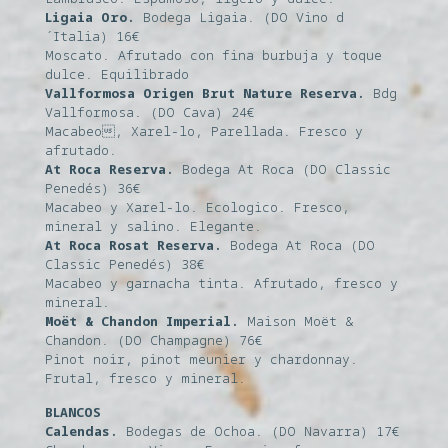
Ligaia Oro.
Bodega Ligaia. (DO Vino d
´Italia) 16€
Moscato. Afrutado con fina burbuja y toque
dulce. Equilibrado
Vallformosa Origen Brut Nature Reserva.
Bdg
Vallformosa. (DO Cava) 24€
Macabeo, Xarel-lo, Parellada. Fresco y
afrutado.
At Roca Reserva.
Bodega At Roca (DO Classic
Penedés) 36€
Macabeo y Xarel-lo. Ecologico. Fresco,
mineral y salino. Elegante.
At Roca Rosat Reserva.
Bodega At Roca (DO
Classic Penedés) 38€
Macabeo y garnacha tinta. Afrutado, fresco y
mineral.
Moët & Chandon Imperial.
Maison Moët &
Chandon. (DO Champagne) 76€
Pinot noir, pinot meunier y chardonnay.
Frutal, fresco y mineral.
BLANCOS
Calendas.
Bodegas de Ochoa. (DO Navarra) 17€