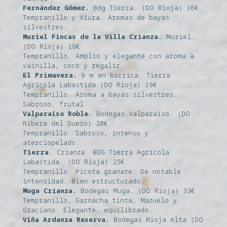
Fernández Gómez.
Bdg Tierra. (DO Rioja) 16€
Tempranillo y Viura. Aromas de bayas
silvestres.
Muriel Fincas de la Villa Crianza.
Muriel.
(DO Rioja) 18€
Tempranillo. Amplio y elegante con aroma a
vainilla, coco y regaliz.
El Primavera.
9 m en barrica. Tierra
Agrícola Labastida (DO Rioja) 19€
Tempranillo. Aroma a bayas silvestres.
Sabroso, frutal.
Valparaíso Roble.
Bodegas Valparaíso. (DO
Ribera del Duero) 20€
Tempranillo. Sabroso, intenso y
aterciopelado.
Tierra.
Crianza. BDG Tierra Agrícola
Labastida. (DO Rioja) 25€
Tempranillo. Picota granate. De notable
intensidad. Bien estructurado.
Muga Crianza.
Bodegas Muga. (DO Rioja) 33€
Tempranillo, Garnacha tinta, Mazuelo y
Graciano. Elegante, equilibrado.
Viña Ardanza Reserva.
Bodegas Rioja Alta (DO