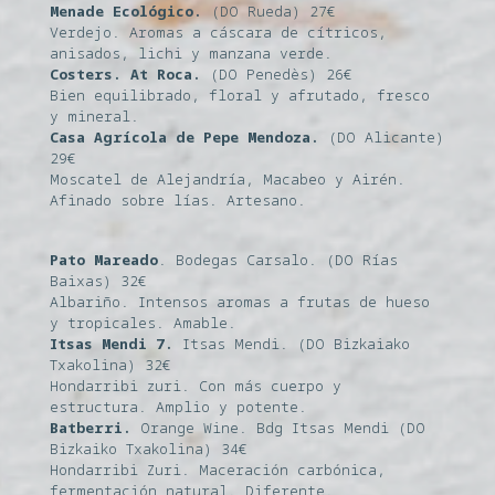
Menade Ecológico.
(DO Rueda) 27€
Verdejo. Aromas a cáscara de cítricos,
anisados, lichi y manzana verde.
Costers. At Roca.
(DO Penedès) 26€
Bien equilibrado, floral y afrutado, fresco
y mineral.
Casa Agrícola de Pepe Mendoza.
(DO Alicante)
29€
Moscatel de Alejandría, Macabeo y Airén.
Afinado sobre lías. Artesano.
Pato Mareado
. Bodegas Carsalo. (DO Rías
Baixas) 32€
Albariño. Intensos aromas a frutas de hueso
y tropicales. Amable.
Itsas Mendi 7.
Itsas Mendi. (DO Bizkaiako
Txakolina) 32€
Hondarribi zuri. Con más cuerpo y
estructura. Amplio y potente.
Batberri.
Orange Wine. Bdg Itsas Mendi (DO
Bizkaiko Txakolina) 34€
Hondarribi Zuri. Maceración carbónica,
fermentación natural. Diferente.