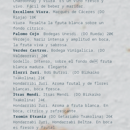
Chardonnay y Viura. Es un vino fresco y
vivo. Fácil de beber y maridar.
Excellens Viura.
Marqués de Cáceres (DO
Rioja) 18€
Viura. Resalta la fruta blanca sobre un
fondo cítrico.
Palomo Cojo
. Bodegas Unesdi. (DO Rueda) 20€
Verdejo. Nariz intensa y amplitud en boca,
la fruta viva y sabrosa.
Verdes Castros.
Bodega Vinigalicia. (DO
Valdeorras) 20€
Godello. Intenso, sobre el fondo de fruta
blanca madura. Elegante.
Elorri Zuri.
BdG Butroi. (DO Bizkaiko
Txakolina) 21€
Hondarribi Zuri. Aroma frutal y de flores
blancas, boca fresca.
Itsas Mendi.
Itsas Mendi. (DO Bizkaiko
Txakolina) 24€
Hondarribi Zuri. Aroma a fruta blanca. En
boca, cítrico y refrescante.
Txomin Etxaniz
(DO Getariako Txakolina) 26€
Hondarrabi Zuri, Hondarrabi Beltza. En boca
es fresco y frutal.