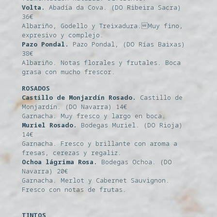
Volta.
Abadía da Cova. (DO Ribeira Sacra)
36€
Albariño, Godello y Treixadura.Muy fino,
expresivo y complejo.
Pazo Pondal.
Pazo Pondal, (DO Rías Baixas)
38€
Albariño. Notas florales y frutales. Boca
grasa con mucho frescor.
ROSADOS
Castillo de Monjardín Rosado.
Castillo de
Monjardín. (DO Navarra) 14€
Garnacha. Muy fresco y largo en boca.
Muriel Rosado.
Bodegas Muriel. (DO Rioja)
14€
Garnacha. Fresco y brillante con aroma a
fresas, cerezas y regaliz.
Ochoa lágrima Rosa.
Bodegas Ochoa. (DO
Navarra) 20€
Garnacha. Merlot y Cabernet Sauvignon.
Fresco con notas de frutas.
TINTOS